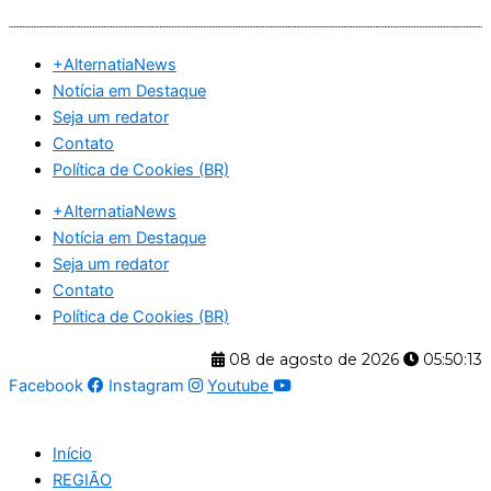
Ir
para
+AlternatiaNews
o
Notícia em Destaque
conteúdo
Seja um redator
Contato
Política de Cookies (BR)
+AlternatiaNews
Notícia em Destaque
Seja um redator
Contato
Política de Cookies (BR)
08 de agosto de 2026
05:50:13
Facebook
Instagram
Youtube
Início
REGIÃO