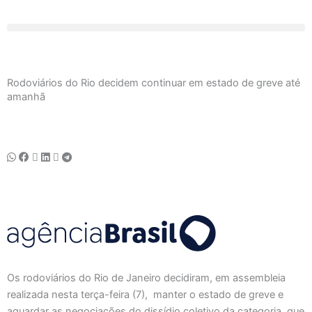
Ir
para
o
conteúdo
Rodoviários do Rio decidem continuar em estado de greve até
amanhã
Os rodoviários do Rio de Janeiro decidiram, em assembleia
realizada nesta terça-feira (7), manter o estado de greve e
aguardar as negociações do dissídio coletivo da categoria, que