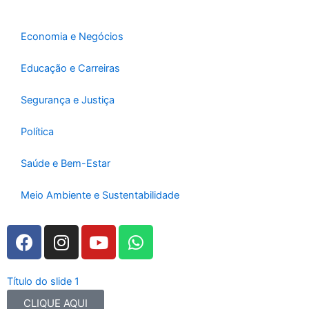
o
r
e
k
a
-
m
Economia e Negócios
f
Educação e Carreiras
Segurança e Justiça
Política
Saúde e Bem-Estar
Meio Ambiente e Sustentabilidade
F
I
Y
W
a
n
o
h
c
s
u
a
e
t
t
t
Título do slide 1
b
a
u
s
CLIQUE AQUI