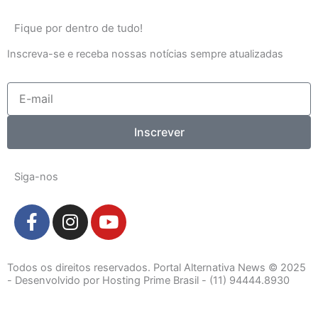
Fique por dentro de tudo!
Inscreva-se e receba nossas notícias sempre atualizadas
E-
mail
Inscrever
Siga-nos
F
I
Y
a
n
o
c
s
u
e
t
t
Todos os direitos reservados. Portal Alternativa News © 2025
b
a
u
- Desenvolvido por Hosting Prime Brasil - (11) 94444.8930
o
g
b