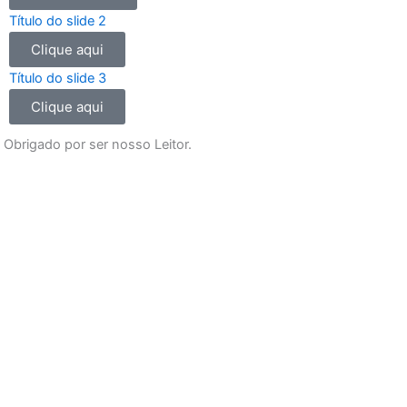
o
g
b
a
Título do slide 2
o
r
e
p
Clique aqui
k
a
p
m
Título do slide 3
Clique aqui
Obrigado por ser nosso Leitor.