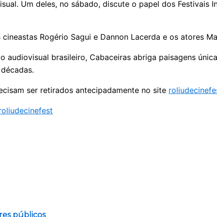
sual. Um deles, no sábado, discute o papel dos Festivais 
os cineastas Rogério Sagui e Dannon Lacerda e os atores M
udiovisual brasileiro, Cabaceiras abriga paisagens únicas
 décadas.
recisam ser retirados antecipadamente no site
roliudecinef
oliudecinefest
res públicos