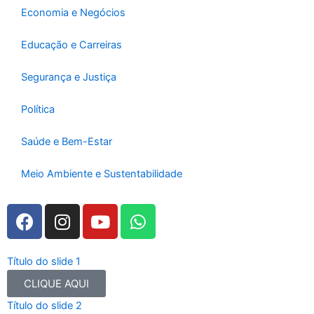
-
m
Economia e Negócios
f
Educação e Carreiras
Segurança e Justiça
Política
Saúde e Bem-Estar
Meio Ambiente e Sustentabilidade
F
I
Y
W
a
n
o
h
c
s
u
a
e
t
t
t
Título do slide 1
b
a
u
s
CLIQUE AQUI
o
g
b
a
Título do slide 2