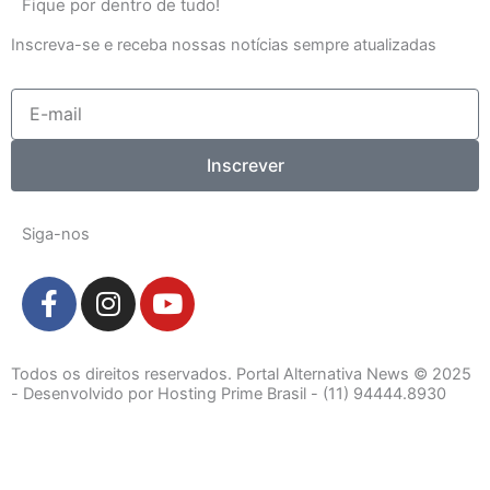
Fique por dentro de tudo!
Inscreva-se e receba nossas notícias sempre atualizadas
E-
mail
Inscrever
Siga-nos
F
I
Y
a
n
o
c
s
u
e
t
t
Todos os direitos reservados. Portal Alternativa News © 2025
b
a
u
- Desenvolvido por Hosting Prime Brasil - (11) 94444.8930
o
g
b
o
r
e
k
a