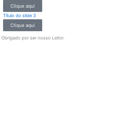
o
r
e
p
Clique aqui
k
a
p
m
Título do slide 3
Clique aqui
Obrigado por ser nosso Leitor.