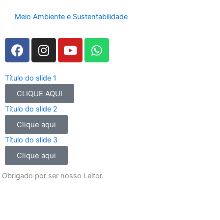
Meio Ambiente e Sustentabilidade
F
I
Y
W
a
n
o
h
c
s
u
a
e
t
t
t
Título do slide 1
b
a
u
s
CLIQUE AQUI
o
g
b
a
Título do slide 2
o
r
e
p
Clique aqui
k
a
p
m
Título do slide 3
Clique aqui
Obrigado por ser nosso Leitor.