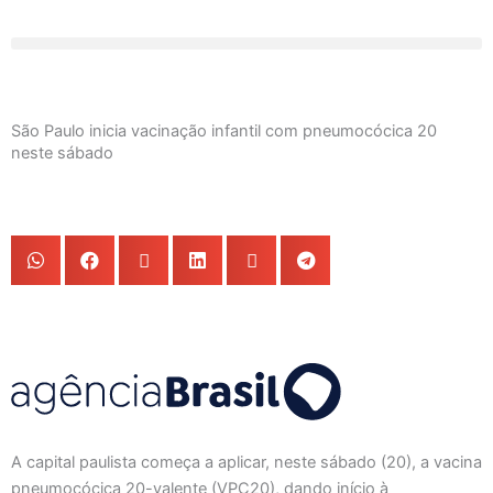
Ir
para
o
conteúdo
São Paulo inicia vacinação infantil com pneumocócica 20
neste sábado
A capital paulista começa a aplicar, neste sábado (20), a vacina
pneumocócica 20-valente (VPC20), dando início à