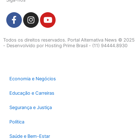
F
I
Y
a
n
o
c
s
u
e
t
t
Todos os direitos reservados. Portal Alternativa News © 2025
b
a
u
- Desenvolvido por Hosting Prime Brasil - (11) 94444.8930
o
g
b
o
r
e
k
a
-
m
Economia e Negócios
f
Educação e Carreiras
Segurança e Justiça
Política
Saúde e Bem-Estar