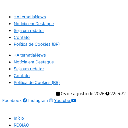
Ir
para
+AlternatiaNews
o
Notícia em Destaque
conteúdo
Seja um redator
Contato
Política de Cookies (BR)
+AlternatiaNews
Notícia em Destaque
Seja um redator
Contato
Política de Cookies (BR)
05 de agosto de 2026
22:14:32
Facebook
Instagram
Youtube
Início
REGIÃO