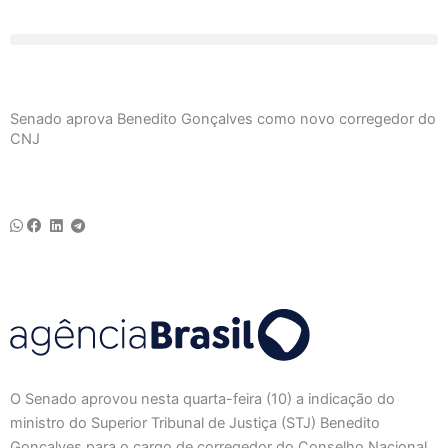
Ir
para
o
conteúdo
Senado aprova Benedito Gonçalves como novo corregedor do
CNJ
O Senado aprovou nesta quarta-feira (10) a indicação do
ministro do Superior Tribunal de Justiça (STJ) Benedito
Gonçalves para o cargo de corregedor do Conselho Nacional