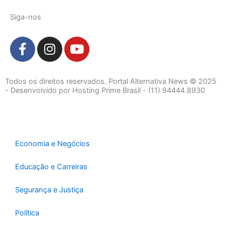
Siga-nos
F
I
Y
a
n
o
c
s
u
e
t
t
Todos os direitos reservados. Portal Alternativa News © 2025
b
a
u
- Desenvolvido por Hosting Prime Brasil - (11) 94444.8930
o
g
b
o
r
e
k
a
-
m
Economia e Negócios
f
Educação e Carreiras
Segurança e Justiça
Política