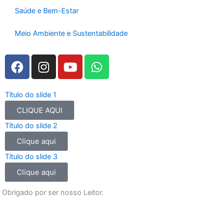
Saúde e Bem-Estar
Meio Ambiente e Sustentabilidade
F
I
Y
W
a
n
o
h
c
s
u
a
e
t
t
t
Título do slide 1
b
a
u
s
CLIQUE AQUI
o
g
b
a
Título do slide 2
o
r
e
p
Clique aqui
k
a
p
m
Título do slide 3
Clique aqui
Obrigado por ser nosso Leitor.