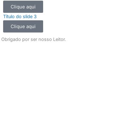
o
r
e
p
Clique aqui
k
a
p
m
Título do slide 3
Clique aqui
Obrigado por ser nosso Leitor.