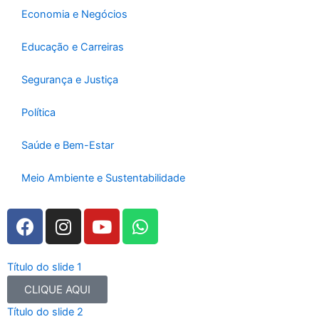
-
m
Economia e Negócios
f
Educação e Carreiras
Segurança e Justiça
Política
Saúde e Bem-Estar
Meio Ambiente e Sustentabilidade
F
I
Y
W
a
n
o
h
c
s
u
a
e
t
t
t
Título do slide 1
b
a
u
s
CLIQUE AQUI
o
g
b
a
Título do slide 2