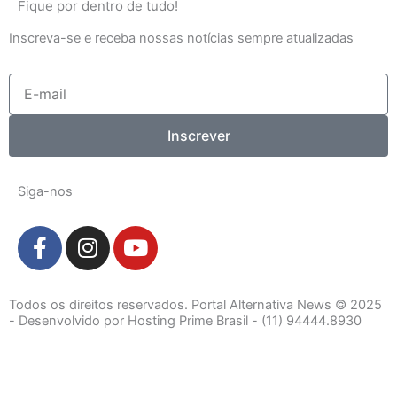
Fique por dentro de tudo!
Inscreva-se e receba nossas notícias sempre atualizadas
E-
mail
Inscrever
Siga-nos
F
I
Y
a
n
o
c
s
u
e
t
t
Todos os direitos reservados. Portal Alternativa News © 2025
b
a
u
- Desenvolvido por Hosting Prime Brasil - (11) 94444.8930
o
g
b
o
r
e
k
a