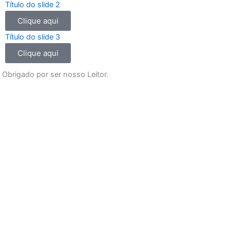
o
g
b
a
Título do slide 2
o
r
e
p
Clique aqui
k
a
p
m
Título do slide 3
Clique aqui
Obrigado por ser nosso Leitor.