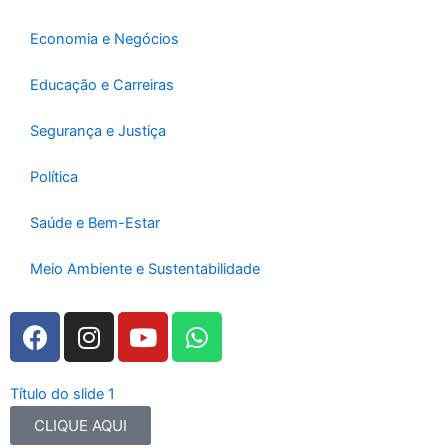
k
a
-
m
Economia e Negócios
f
Educação e Carreiras
Segurança e Justiça
Política
Saúde e Bem-Estar
Meio Ambiente e Sustentabilidade
F
I
Y
W
a
n
o
h
c
s
u
a
e
t
t
t
Título do slide 1
b
a
u
s
CLIQUE AQUI