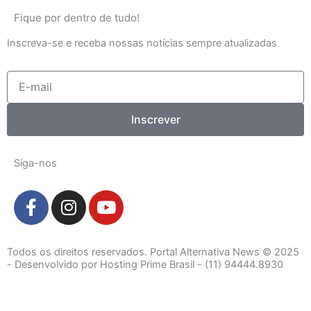
Fique por dentro de tudo!
Inscreva-se e receba nossas notícias sempre atualizadas
E-
mail
Inscrever
Siga-nos
F
I
Y
a
n
o
c
s
u
e
t
t
Todos os direitos reservados. Portal Alternativa News © 2025
b
a
u
- Desenvolvido por Hosting Prime Brasil - (11) 94444.8930
o
g
b
o
r
e