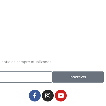
 notícias sempre atualizadas
Inscrever
F
I
Y
a
n
o
c
s
u