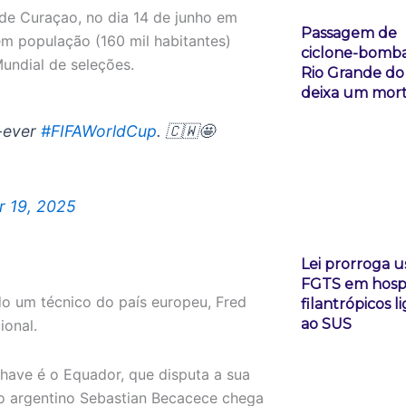
de Curaçao, no dia 14 de junho em
Passagem de
em população (160 mil habitantes)
ciclone-bomba
Mundial de seleções.
Rio Grande do
deixa um mor
t-ever
#FIFAWorldCup
. 🇨🇼🤩
 19, 2025
Lei prorroga u
FGTS em hospi
 um técnico do país europeu, Fred
filantrópicos l
ao SUS
ional.
have é o Equador, que disputa a sua
o argentino Sebastian Becacece chega