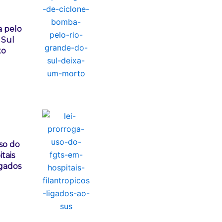
 pelo
 Sul
to
so do
tais
igados