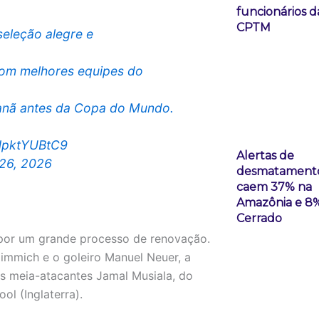
funcionários d
CPTM
seleção alegre e
 com melhores equipes do
canã antes da Copa do Mundo.
/NpktYUBtC9
Alertas de
 26, 2026
desmatament
caem 37% na
Amazônia e 8
Cerrado
 por um grande processo de renovação.
immich e o goleiro Manuel Neuer, a
os meia-atacantes Jamal Musiala, do
ol (Inglaterra).