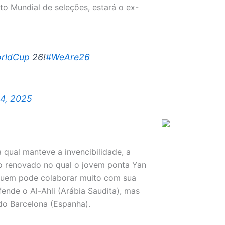
o Mundial de seleções, estará o ex-
orldCup
26!
#WeAre26
14, 2025
 qual manteve a invencibilidade, a
 renovado no qual o jovem ponta Yan
 Quem pode colaborar muito com sua
fende o Al-Ahli (Arábia Saudita), mas
 do Barcelona (Espanha).