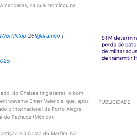
Americanas, na qual terminou na
AWorldCup
26!
@aramco
|
STM determin
perda de pate
de militar acu
de transmitir 
2025
edo, do Chelsea (Inglaterra), o bom
centroavante Enner Valencia, que, após
PUBLICIDADE
do o Internacional de Porto Alegre,
sa do Pachuca (México).
etição é a Costa do Marfim. No