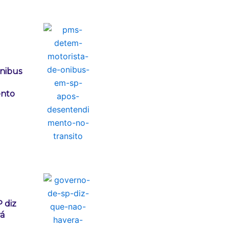
ônibus
nto
 diz
rá