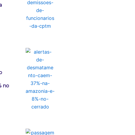
a
o
% no