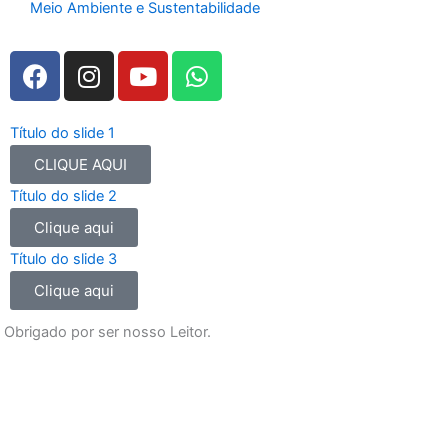
Meio Ambiente e Sustentabilidade
F
I
Y
W
a
n
o
h
c
s
u
a
e
t
t
t
Título do slide 1
b
a
u
s
CLIQUE AQUI
o
g
b
a
Título do slide 2
o
r
e
p
Clique aqui
k
a
p
m
Título do slide 3
Clique aqui
Obrigado por ser nosso Leitor.