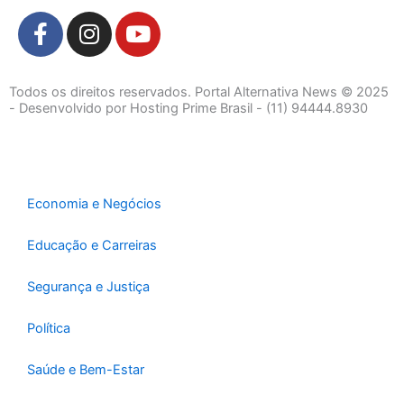
F
I
Y
a
n
o
c
s
u
e
t
t
Todos os direitos reservados. Portal Alternativa News © 2025
b
a
u
- Desenvolvido por Hosting Prime Brasil - (11) 94444.8930
o
g
b
o
r
e
k
a
-
m
Economia e Negócios
f
Educação e Carreiras
Segurança e Justiça
Política
Saúde e Bem-Estar