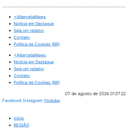
Ir
para
+AlternatiaNews
o
Notícia em Destaque
conteúdo
Seja um redator
Contato
Política de Cookies (BR)
+AlternatiaNews
Notícia em Destaque
Seja um redator
Contato
Política de Cookies (BR)
07 de agosto de 2026
01:37:23
Facebook
Instagram
Youtube
Início
REGIÃO