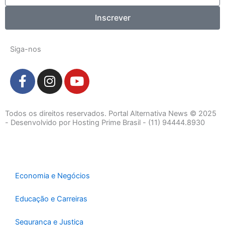
Inscrever
Siga-nos
F
I
Y
a
n
o
c
s
u
e
t
t
Todos os direitos reservados. Portal Alternativa News © 2025
b
a
u
- Desenvolvido por Hosting Prime Brasil - (11) 94444.8930
o
g
b
o
r
e
k
a
-
m
Economia e Negócios
f
Educação e Carreiras
Segurança e Justiça