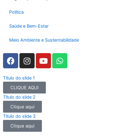
Política
Saúde e Bem-Estar
Meio Ambiente e Sustentabilidade
F
I
Y
W
a
n
o
h
c
s
u
a
e
t
t
t
Título do slide 1
b
a
u
s
CLIQUE AQUI
o
g
b
a
Título do slide 2
o
r
e
p
Clique aqui
k
a
p
m
Título do slide 3
Clique aqui