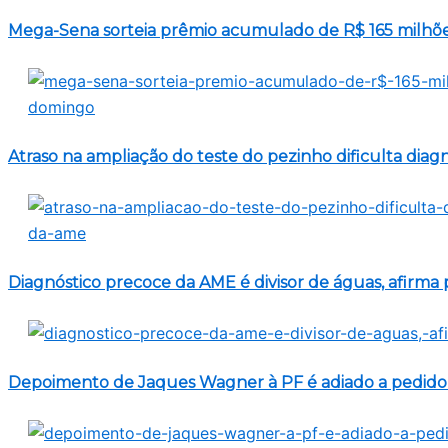
Mega-Sena sorteia prêmio acumulado de R$ 165 milhõ
Atraso na ampliação do teste do pezinho dificulta diag
Diagnóstico precoce da AME é divisor de águas, afirma 
Depoimento de Jaques Wagner à PF é adiado a pedido