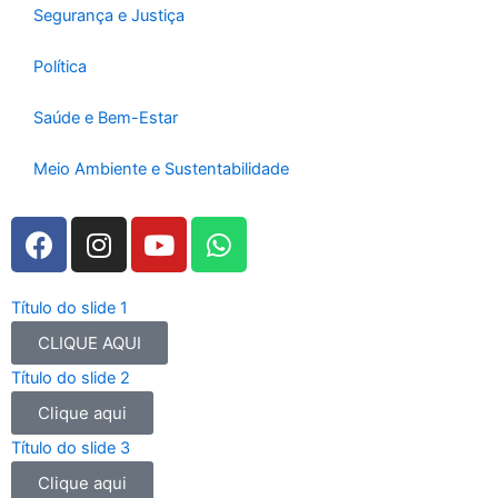
Segurança e Justiça
Política
Saúde e Bem-Estar
Meio Ambiente e Sustentabilidade
F
I
Y
W
a
n
o
h
c
s
u
a
e
t
t
t
Título do slide 1
b
a
u
s
CLIQUE AQUI
o
g
b
a
Título do slide 2
o
r
e
p
Clique aqui
k
a
p
m
Título do slide 3
Clique aqui