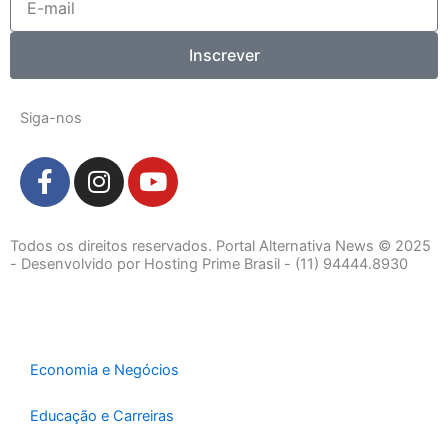
mail
Inscrever
Siga-nos
F
I
Y
a
n
o
c
s
u
e
t
t
Todos os direitos reservados. Portal Alternativa News © 2025
b
a
u
- Desenvolvido por Hosting Prime Brasil - (11) 94444.8930
o
g
b
o
r
e
k
a
-
m
Economia e Negócios
f
Educação e Carreiras