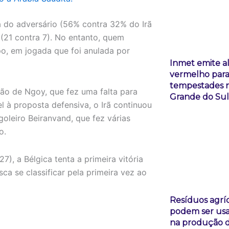
 do adversário (56% contra 32% do Irã
 (21 contra 7). No entanto, quem
po, em jogada que foi anulada por
Inmet emite a
vermelho par
tempestades n
ão de Ngoy, que fez uma falta para
Grande do Sul
l à proposta defensiva, o Irã continuou
oleiro Beiranvand, que fez várias
o.
, a Bélgica tenta a primeira vitória
ca se classificar pela primeira vez ao
Resíduos agrí
podem ser us
na produção 