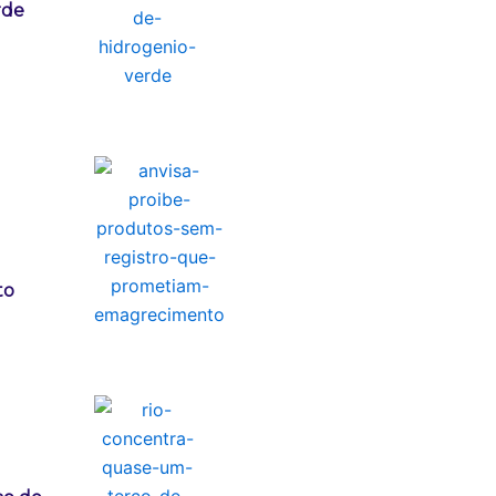
rde
to