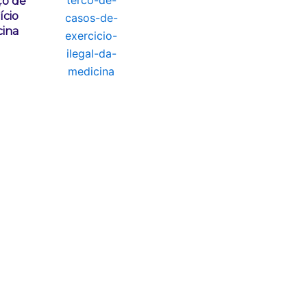
ço de
ício
cina