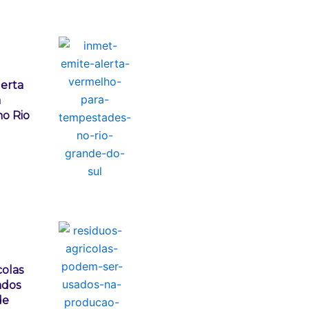
lerta
a
o Rio
colas
ados
de