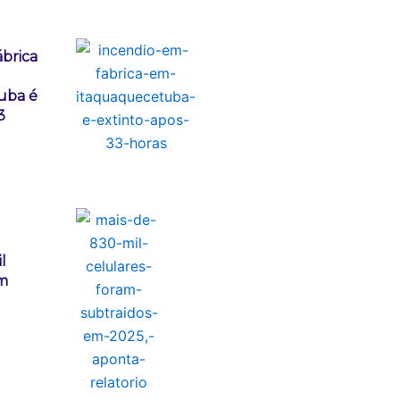
ábrica
uba é
3
l
am