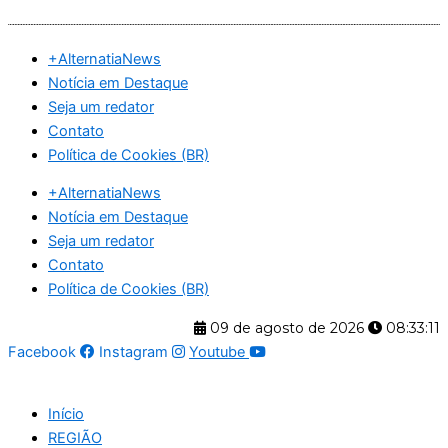
Ir
para
+AlternatiaNews
o
Notícia em Destaque
conteúdo
Seja um redator
Contato
Política de Cookies (BR)
+AlternatiaNews
Notícia em Destaque
Seja um redator
Contato
Política de Cookies (BR)
09 de agosto de 2026
08:33:12
Facebook
Instagram
Youtube
Início
REGIÃO