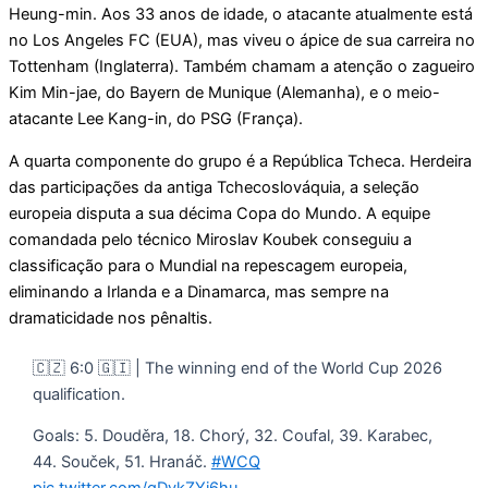
Heung-min. Aos 33 anos de idade, o atacante atualmente está
no Los Angeles FC (EUA), mas viveu o ápice de sua carreira no
Tottenham (Inglaterra). Também chamam a atenção o zagueiro
Kim Min-jae, do Bayern de Munique (Alemanha), e o meio-
atacante Lee Kang-in, do PSG (França).
A quarta componente do grupo é a República Tcheca. Herdeira
das participações da antiga Tchecoslováquia, a seleção
europeia disputa a sua décima Copa do Mundo. A equipe
comandada pelo técnico Miroslav Koubek conseguiu a
classificação para o Mundial na repescagem europeia,
eliminando a Irlanda e a Dinamarca, mas sempre na
dramaticidade nos pênaltis.
🇨🇿 6:0 🇬🇮 | The winning end of the World Cup 2026
qualification.
Goals: 5. Douděra, 18. Chorý, 32. Coufal, 39. Karabec,
44. Souček, 51. Hranáč.
#WCQ