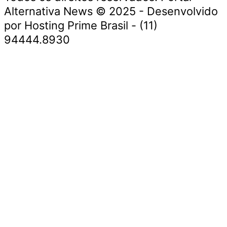
Alternativa News © 2025 - Desenvolvido
por Hosting Prime Brasil - (11)
94444.8930
Economia e Negócios
Educação e Carreiras
Segurança e Justiça
Política
Saúde e Bem-Estar
Meio Ambiente e Sustentabilidade
Economia e Negócios
Educação e Carreiras
Segurança e Justiça
Política
Saúde e Bem-Estar
Meio Ambiente e Sustentabilidade