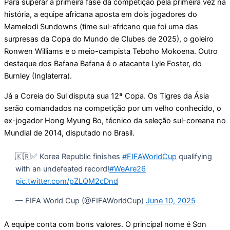
Para superar a primeira fase da competição pela primeira vez na
história, a equipe africana aposta em dois jogadores do
Mamelodi Sundowns (time sul-africano que foi uma das
surpresas da Copa do Mundo de Clubes de 2025), o goleiro
Ronwen Williams e o meio-campista Teboho Mokoena. Outro
destaque dos Bafana Bafana é o atacante Lyle Foster, do
Burnley (Inglaterra).
Já a Coreia do Sul disputa sua 12ª Copa. Os Tigres da Ásia
serão comandados na competição por um velho conhecido, o
ex-jogador Hong Myung Bo, técnico da seleção sul-coreana no
Mundial de 2014, disputado no Brasil.
🇰🇷✅ Korea Republic finishes
#FIFAWorldCup
qualifying
with an undefeated record!
#WeAre26
pic.twitter.com/pZLQM2cDnd
— FIFA World Cup (@FIFAWorldCup)
June 10, 2025
A equipe conta com bons valores. O principal nome é Son