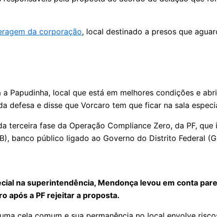
ceragem da corporação
, local destinado a presos que aguar
ara a Papudinha, local que está em melhores condições e ab
 defesa e disse que Vorcaro tem que ficar na sala especia
da terceira fase da Operação Compliance Zero, da PF, que i
B), banco público ligado ao Governo do Distrito Federal (G
cial na superintendência, Mendonça levou em conta pare
 após a PF rejeitar a proposta.
ma cela comum e sua permanência no local envolve riscos 