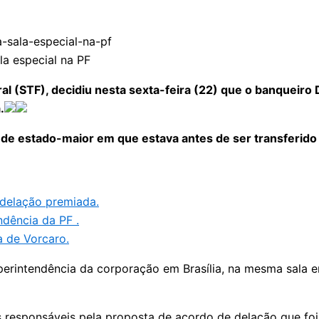
la especial na PF
l (STF), decidiu nesta sexta-feira (22) que o banqueiro
.
la de estado-maior em que estava antes de ser transferi
 delação premiada.
ndência da PF .
a de Vorcaro.
erintendência da corporação em Brasília, na mesma sala e
s responsáveis pela proposta de acordo de delação que foi