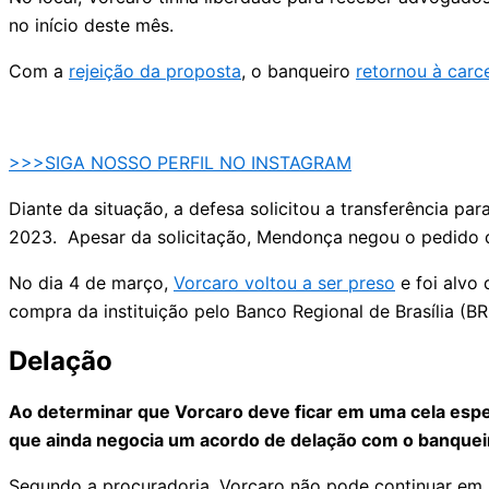
no início deste mês.
Com a
rejeição da proposta
, o banqueiro
retornou à car
>>>SIGA NOSSO PERFIL NO INSTAGRAM
Diante da situação, a defesa solicitou a transferência p
2023. Apesar da solicitação, Mendonça negou o pedido da
No dia 4 de março,
Vorcaro voltou a ser preso
e foi alvo 
compra da instituição pelo Banco Regional de Brasília (BR
Delação
Ao determinar que Vorcaro deve ficar em uma cela espe
que ainda negocia um acordo de delação com o banqueiro
Segundo a procuradoria, Vorcaro não pode continuar em u