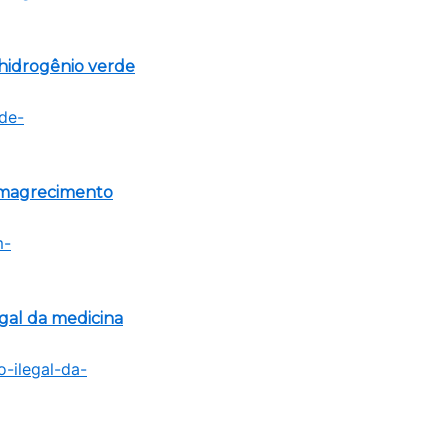
hidrogênio verde
emagrecimento
egal da medicina