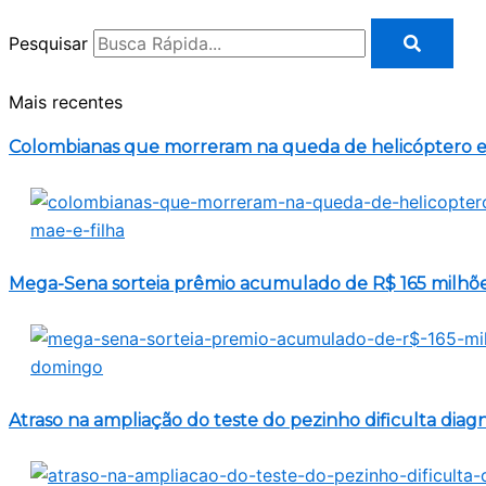
Pesquisar
Mais recentes
Colombianas que morreram na queda de helicóptero er
Mega-Sena sorteia prêmio acumulado de R$ 165 milhõ
Atraso na ampliação do teste do pezinho dificulta diag