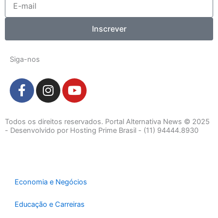
mail
Inscrever
Siga-nos
F
I
Y
a
n
o
c
s
u
e
t
t
Todos os direitos reservados. Portal Alternativa News © 2025
b
a
u
- Desenvolvido por Hosting Prime Brasil - (11) 94444.8930
o
g
b
o
r
e
k
a
-
m
Economia e Negócios
f
Educação e Carreiras