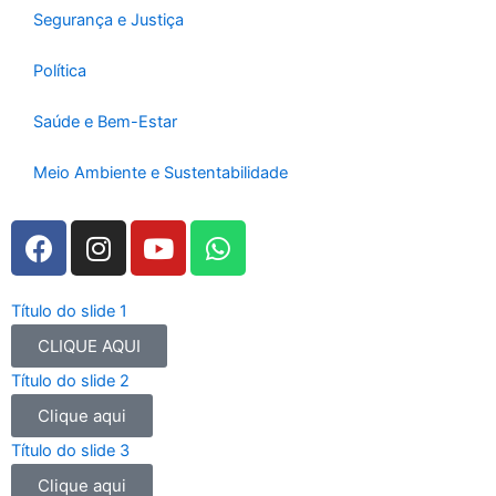
Segurança e Justiça
Política
Saúde e Bem-Estar
Meio Ambiente e Sustentabilidade
F
I
Y
W
a
n
o
h
c
s
u
a
e
t
t
t
Título do slide 1
b
a
u
s
CLIQUE AQUI
o
g
b
a
Título do slide 2
o
r
e
p
Clique aqui
k
a
p
m
Título do slide 3
Clique aqui